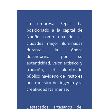
CONVOCATORIAS
Visión
Alumbrado público
Smart City
TRANSPARENCIA
Objeto Social
Electrificación rural
La empresa Sepal, ha
posicionado a la capital de
Eco Energy
MAPA DE LUCES
Naturaleza Jurídica
Alumbrado navideño
Plan anual de alumbrado 2026
Nariño como una de las
ciudades mejor iluminadas
CONTACTOS
Gestión de proyectos
Regeneración urbana
Plan anual de alumbrado 2025
durante la época
Smart Vita
decembrina, por su
Valores Corporativos
Organigrama
autenticidad, valor artístico y
tradición, el alumbrado
público navideño de Pasto es
una muestra del ingenio y la
creatividad Nariñense.
Destacados artesanos del