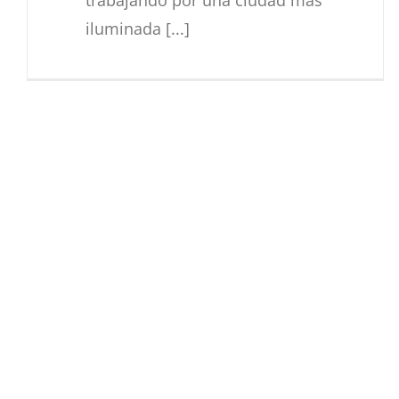
trabajando por una ciudad más
iluminada [...]
Respaldo a Sr. Alcalde
Nicolás Toro
Actualidad