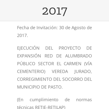
2017
CONVOCATORIAS
Visión
Alumbrado público
Smart City
TRANSPARENCIA
Objeto Social
Electrificación rural
Fecha de Invitación: 30 de Agosto de
Eco Energy
MAPA DE LUCES
Naturaleza Jurídica
Alumbrado navideño
Plan anual de alumbrado 2026
2017.
CONTACTOS
Gestión de proyectos
Regeneración urbana
Plan anual de alumbrado 2025
EJECUCIÓN DEL PROYECTO DE
EXPANSIÓN RED DE ALUMBRADO
Smart Vita
Valores Corporativos
Organigrama
PÚBLICO SECTOR EL CARMEN (VÍA
CEMENTERIO) VEREDA JURADO,
CORREGIMIENTO DEL SOCORRO DEL
MUNICIPIO DE PASTO.
(En cumplimiento de normas
técnicas RETIE-RETILAP)