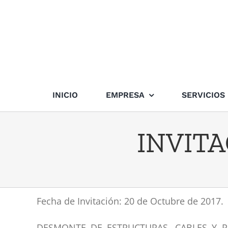
Skip
to
content
INICIO
EMPRESA
SERVICIOS
INVITA
Fecha de Invitación: 20 de Octubre de 2017.
DESMONTE DE ESTRUCTURAS, CABLES Y 