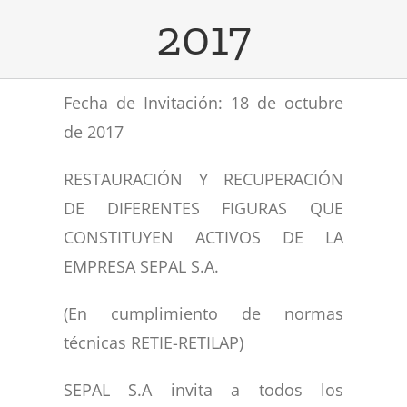
2017
CONVOCATORIAS
Visión
Alumbrado público
Smart City
TRANSPARENCIA
Objeto Social
Electrificación rural
Fecha de Invitación: 18 de octubre
Eco Energy
MAPA DE LUCES
Naturaleza Jurídica
Alumbrado navideño
Plan anual de alumbrado
de 2017
CONTACTOS
Gestión de proyectos
Regeneración urbana
RESTAURACIÓN Y RECUPERACIÓN
DE DIFERENTES FIGURAS QUE
Smart Vita
Valores Corporativos
CONSTITUYEN ACTIVOS DE LA
EMPRESA SEPAL S.A.
(En cumplimiento de normas
técnicas RETIE-RETILAP)
SEPAL S.A invita a todos los