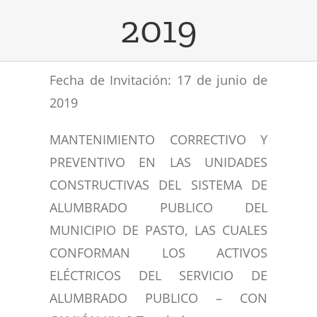
2019
CONVOCATORIAS
Visión
Alumbrado público
Smart City
TRANSPARENCIA
Objeto Social
Electrificación rural
Fecha de Invitación: 17 de junio de
Eco Energy
MAPA DE LUCES
Naturaleza Jurídica
Alumbrado navideño
Plan anual de alumbrado 2026
2019
CONTACTOS
Gestión de proyectos
Regeneración urbana
Plan anual de alumbrado 2025
MANTENIMIENTO CORRECTIVO Y
PREVENTIVO EN LAS UNIDADES
Smart Vita
Valores Corporativos
Organigrama
CONSTRUCTIVAS DEL SISTEMA DE
ALUMBRADO PUBLICO DEL
MUNICIPIO DE PASTO, LAS CUALES
CONFORMAN LOS ACTIVOS
ELÉCTRICOS DEL SERVICIO DE
ALUMBRADO PUBLICO – CON