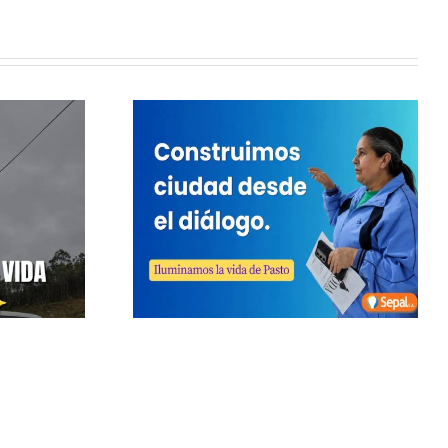
amos,
uimos,
namos