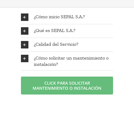
CONVOCATORIAS
Visión
Alumbrado público
¿Cómo inicio SEPAL S.A.?
Smart City
TRANSPARENCIA
Objeto Social
Electrificación rural
¿Qué es SEPAL S.A.?
Eco Energy
MAPA DE LUCES
Naturaleza Jurídica
Alumbrado navideño
Plan anual de alumbrado
¿Calidad del Servicio?
CONTACTOS
Gestión de proyectos
Regeneración urbana
¿Cómo solicitar un mantenimiento o
instalación?
Smart Vita
Valores Corporativos
CLICK PARA SOLICITAR
MANTENIMIENTO O INSTALACIÓN