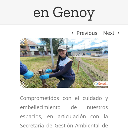
en Genoy
CONVOCATORIAS
Visión
Alumbrado público
Smart City
TRANSPARENCIA
Objeto Social
Electrificación rural
Previous
Next
Eco Energy
MAPA DE LUCES
Naturaleza Jurídica
Alumbrado navideño
Plan anual de alumbrado
CONTACTOS
Gestión de proyectos
Regeneración urbana
Smart Vita
Valores Corporativos
Comprometidos con el cuidado y
embellecimiento de nuestros
espacios, en articulación con la
Secretaría de Gestión Ambiental de