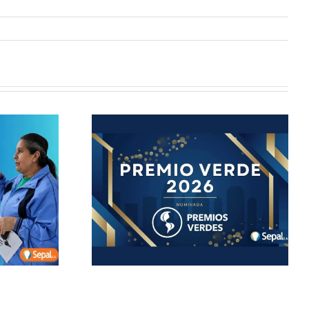
minada a
 verdes
26