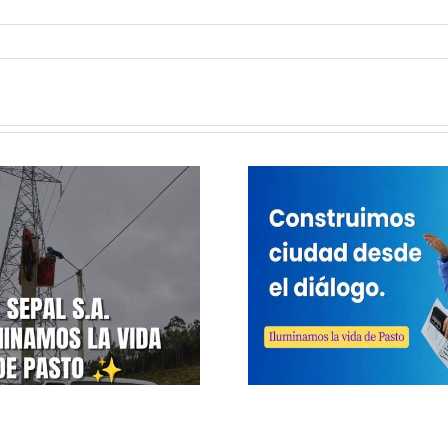
Escuchamos,
Sepal no
Construimos,
premios
Iluminamos
20